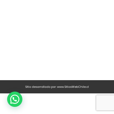
Sitio desarrollado por:
www.SitiosWebChile.cl