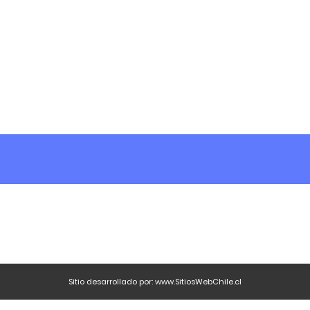
Sitio desarrollado por:
www.SitiosWebChile.cl