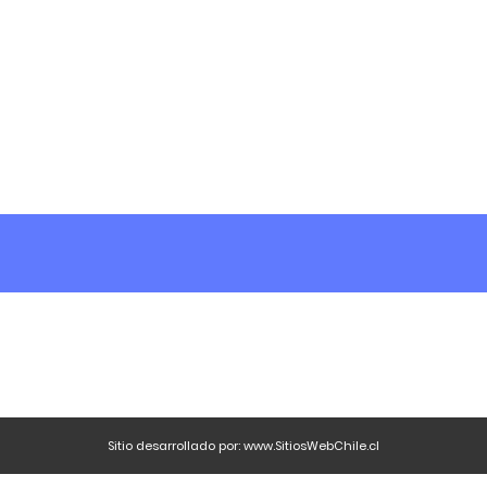
Sitio desarrollado por:
www.SitiosWebChile.cl