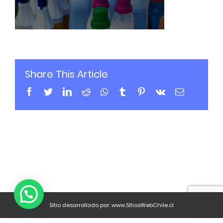
Share This Article
Sitio desarrollado por:
www.SitiosWebChile.cl